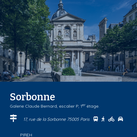
Sorbonne
er
Galerie Claude Bernard, escalier P, 1
étage.
Se rendre au cen
Se rendre au 
Se rendre
Se ren
17, rue de la Sorbonne 75005 Paris
PIREH