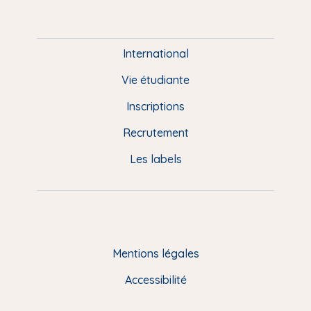
m
P
i
e
International
d
Vie étudiante
d
Inscriptions
e
Recrutement
p
Les labels
a
g
e
F
Mentions légales
R
Accessibilité