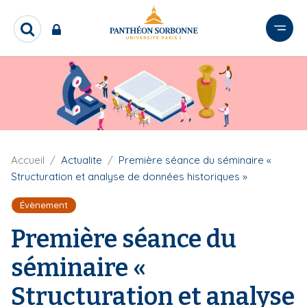
A
l
R
l
e
e
c
r
h
e
a
r
u
c
c
h
o
e
n
r
F
Accueil
Actualite
Première séance du séminaire «
i
t
Structuration et analyse de données historiques »
l
e
d
n
Évènement
'
u
A
Première séance du
r
p
i
r
séminaire «
a
i
n
n
Structuration et analyse
e
c